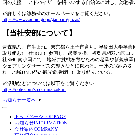
国の支援： アドバイザーを招へいする自治体に対し、総務
※詳しくは総務省のホームページをご覧ください。
https://www.soumu.go.jp/ganbaru/jinzai/
【当社安部について】
青森県八戸市生まれ、東京都八王子市育ち。早稲田大学卒業後
取り組む(一社)RCFに参画し、起業支援、福島県相双地区
社SMO南小国にて、地域に挑戦を育むための起業や新規事
シェアリングサービスの導入などに携わる。一連の取組みを『
れ、地域DMO発の観光危機管理に取り組んでいる。
※活動などについては以下をご覧ください
https://note.com/smo_miraizukuri
お知らせ一覧へ
トップページ
TOP PAGE
お知らせ
INFORMATION
会社案内
COMPANY